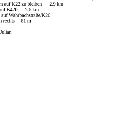
 um auf K22 zu bleiben 2,9 km
n auf B420 5,6 km
n auf Wahrbachstraße/K26
ich rechts 81 m
Julian