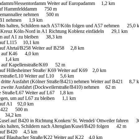
opadamm/​Hessentordamm Weiter auf Europadamm 1,2 km
n auf Hammfelddamm 750 m
tresemannallee nehmen 500 m
uf B1 nehmen 1,9 km
chts halten, Schildern nach A57/​Köln folgen und A57 nehmen 25,0
8-Kreuz Köln-Nord in A1 Richtung Koblenz einfädeln 29,1 km
 um auf A1 zu bleiben 38,3 km
n auf L115 10,1 km
 auf Ahrtal/B258 Weiter auf B258 2,8 km
en auf K46 4,0 km
74 1,4 km
en auf Kapellenstraße/K69 52 m
auf Hillesheimer Straße/ K69 Weiter auf K69 2,0 km
erstraße/L10 Weiter auf L10 5,6 km
 dritte Ausfahrt (Kölner Straße/​B421) nehmen Weiter auf B421 8,7
r zweite Ausfahrt (Dockweilerstraße/​B410) nehmen 62 m
te Straße/L67 Weiter auf L67 1,8 km
iegen, um auf L67 zu bleiben 1,1 km
n auf A1 92,0 km
f E422 500 m
62 34,2 km
-Kusel auf B420 in Richtung Konken/ St. Wendel/ Ottweiler fahren 
inks halten, Schildern nach Altenglan/Kusel/B420 folgen 42 m
n auf B420 4,5 km
 auf Blaubacher Straße/K22 Weiter auf K22 4,0 km